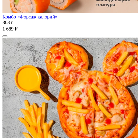
Комбо «Форсаж калорий»
863 г
1 689 ₽