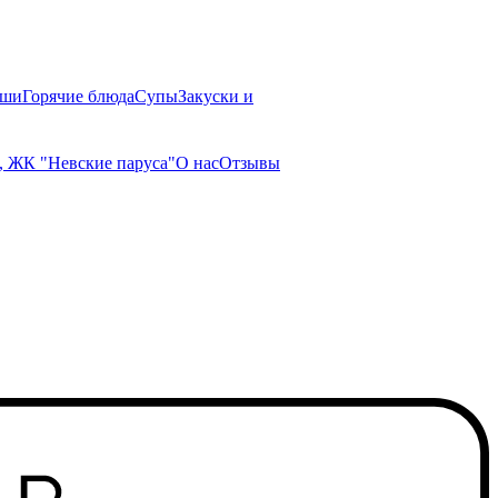
ши
Горячие блюда
Супы
Закуски и
, ЖК "Невские паруса"
О нас
Отзывы