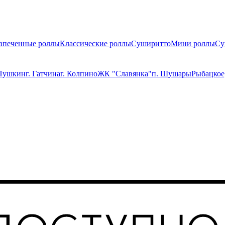
апеченные роллы
Классические роллы
Суширитто
Мини роллы
Су
 Пушкин
г. Гатчина
г. Колпино
ЖК "Славянка"
п. Шушары
Рыбацкое