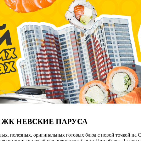
 ЖК НЕВСКИЕ ПАРУСА
х, полезных, оригинальных готовых блюд с новой точкой на Со
авки пиццы в целый ряд новостроек Санкт-Петербурга. Также пр