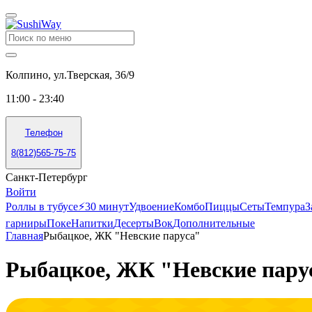
Колпино, ул.Тверская, 36/9
11:00 - 23:40
Телефон
8(812)565-75-75
Санкт-Петербург
Войти
Роллы в тубусе
⚡️30 минут
Удвоение
Комбо
Пиццы
Сеты
Темпура
З
гарниры
Поке
Напитки
Десерты
Вок
Дополнительные
Главная
Рыбацкое, ЖК "Невские паруса"
Рыбацкое, ЖК "Невские пару