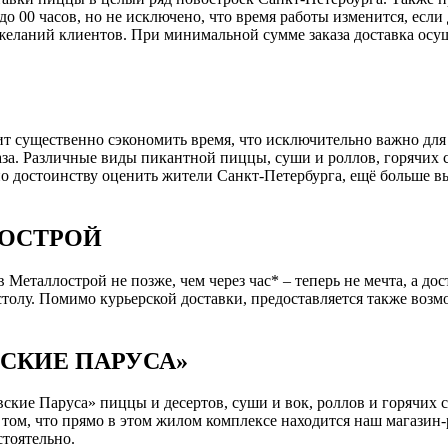
 до 00 часов, но не исключено, что время работы изменится, есл
желаний клиентов. При минимальной сумме заказа доставка осущ
ит существенно сэкономить время, что исключительно важно для
за. Различные виды пикантной пиццы, суши и роллов, горячих су
о достоинству оценить жители Санкт-Петербурга, ещё больше вы
ОСТРОЙ
 Металлострой не позже, чем через час* – теперь не мечта, а до
столу. Помимо курьерской доставки, предоставляется также воз
СКИЕ ПАРУСА»
вские Паруса» пиццы и десертов, суши и вок, роллов и горячих 
 том, что прямо в этом жилом комплексе находится наш магазин-
стоятельно.