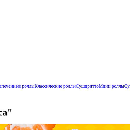
апеченные роллы
Классические роллы
Суширитто
Мини роллы
Су
са"