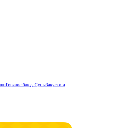
ши
Горячие блюда
Супы
Закуски и