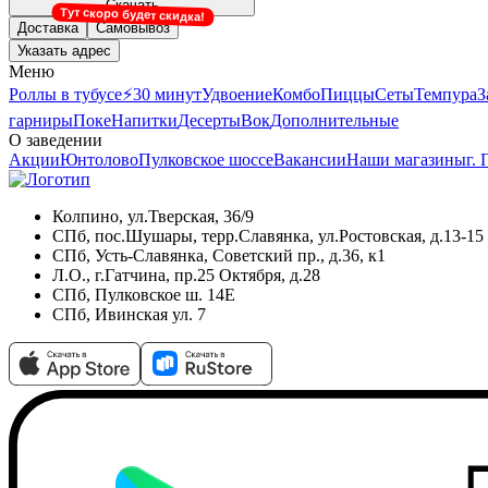
Скачать
Тут скоро будет скидка!
Доставка
Самовывоз
Указать адрес
Меню
Роллы в тубусе
⚡️30 минут
Удвоение
Комбо
Пиццы
Сеты
Темпура
З
гарниры
Поке
Напитки
Десерты
Вок
Дополнительные
О заведении
Акции
Юнтолово
Пулковское шоссе
Вакансии
Наши магазины
г.
Колпино, ул.Тверская, 36/9
СПб, пос.Шушары, терр.Славянка, ул.Ростовская, д.13-15
СПб, Усть-Славянка, Советский пр., д.36, к1
Л.О., г.Гатчина, пр.25 Октября, д.28
СПб, Пулковское ш. 14Е
СПб, Ивинская ул. 7