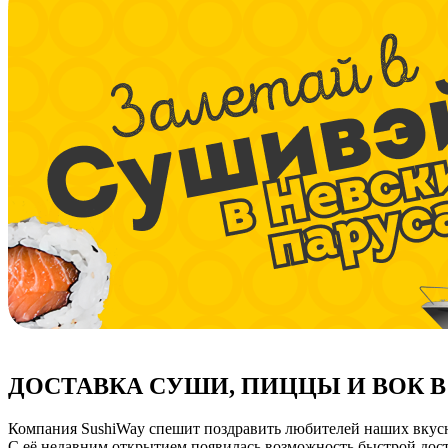
ДОСТАВКА СУШИ, ПИЦЦЫ И ВОК В
Компания SushiWay спешит поздравить любителей наших вкусны
С её недавним открытием появилась возможность быстрой дост